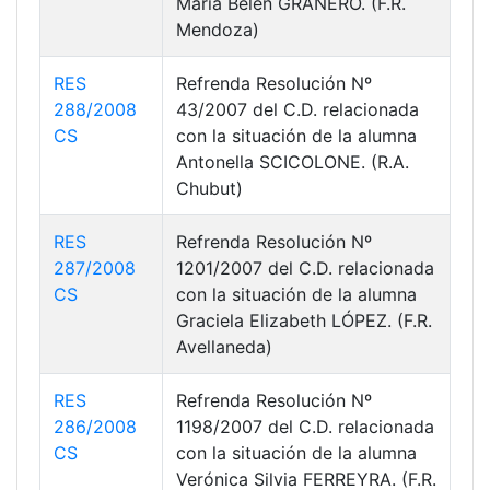
María Belén GRANERO. (F.R.
Mendoza)
RES
Refrenda Resolución Nº
288/2008
43/2007 del C.D. relacionada
CS
con la situación de la alumna
Antonella SCICOLONE. (R.A.
Chubut)
RES
Refrenda Resolución Nº
287/2008
1201/2007 del C.D. relacionada
CS
con la situación de la alumna
Graciela Elizabeth LÓPEZ. (F.R.
Avellaneda)
RES
Refrenda Resolución Nº
286/2008
1198/2007 del C.D. relacionada
CS
con la situación de la alumna
Verónica Silvia FERREYRA. (F.R.