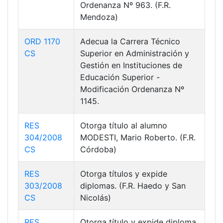
Ordenanza Nº 963. (F.R.
Mendoza)
ORD 1170
Adecua la Carrera Técnico
CS
Superior en Administración y
Gestión en Instituciones de
Educación Superior -
Modificación Ordenanza Nº
1145.
RES
Otorga título al alumno
304/2008
MODESTI, Mario Roberto. (F.R.
CS
Córdoba)
RES
Otorga títulos y expide
303/2008
diplomas. (F.R. Haedo y San
CS
Nicolás)
RES
Otorga título y expide diploma