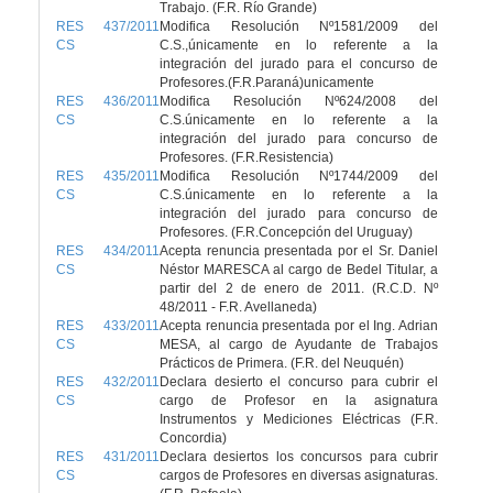
Trabajo. (F.R. Río Grande)
RES 437/2011
Modifica Resolución Nº1581/2009 del
CS
C.S.,únicamente en lo referente a la
integración del jurado para el concurso de
Profesores.(F.R.Paraná)unicamente
RES 436/2011
Modifica Resolución Nº624/2008 del
CS
C.S.únicamente en lo referente a la
integración del jurado para concurso de
Profesores. (F.R.Resistencia)
RES 435/2011
Modifica Resolución Nº1744/2009 del
CS
C.S.únicamente en lo referente a la
integración del jurado para concurso de
Profesores. (F.R.Concepción del Uruguay)
RES 434/2011
Acepta renuncia presentada por el Sr. Daniel
CS
Néstor MARESCA al cargo de Bedel Titular, a
partir del 2 de enero de 2011. (R.C.D. Nº
48/2011 - F.R. Avellaneda)
RES 433/2011
Acepta renuncia presentada por el Ing. Adrian
CS
MESA, al cargo de Ayudante de Trabajos
Prácticos de Primera. (F.R. del Neuquén)
RES 432/2011
Declara desierto el concurso para cubrir el
CS
cargo de Profesor en la asignatura
Instrumentos y Mediciones Eléctricas (F.R.
Concordia)
RES 431/2011
Declara desiertos los concursos para cubrir
CS
cargos de Profesores en diversas asignaturas.