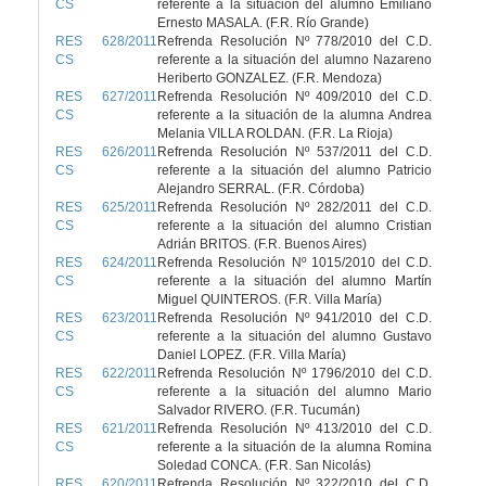
CS
referente a la situación del alumno Emiliano
Ernesto MASALA. (F.R. Río Grande)
RES 628/2011
Refrenda Resolución Nº 778/2010 del C.D.
CS
referente a la situación del alumno Nazareno
Heriberto GONZALEZ. (F.R. Mendoza)
RES 627/2011
Refrenda Resolución Nº 409/2010 del C.D.
CS
referente a la situación de la alumna Andrea
Melania VILLA ROLDAN. (F.R. La Rioja)
RES 626/2011
Refrenda Resolución Nº 537/2011 del C.D.
CS
referente a la situación del alumno Patricio
Alejandro SERRAL. (F.R. Córdoba)
RES 625/2011
Refrenda Resolución Nº 282/2011 del C.D.
CS
referente a la situación del alumno Cristian
Adrián BRITOS. (F.R. Buenos Aires)
RES 624/2011
Refrenda Resolución Nº 1015/2010 del C.D.
CS
referente a la situación del alumno Martín
Miguel QUINTEROS. (F.R. Villa María)
RES 623/2011
Refrenda Resolución Nº 941/2010 del C.D.
CS
referente a la situación del alumno Gustavo
Daniel LOPEZ. (F.R. Villa María)
RES 622/2011
Refrenda Resolución Nº 1796/2010 del C.D.
CS
referente a la situación del alumno Mario
Salvador RIVERO. (F.R. Tucumán)
RES 621/2011
Refrenda Resolución Nº 413/2010 del C.D.
CS
referente a la situación de la alumna Romina
Soledad CONCA. (F.R. San Nicolás)
RES 620/2011
Refrenda Resolución Nº 322/2010 del C.D.