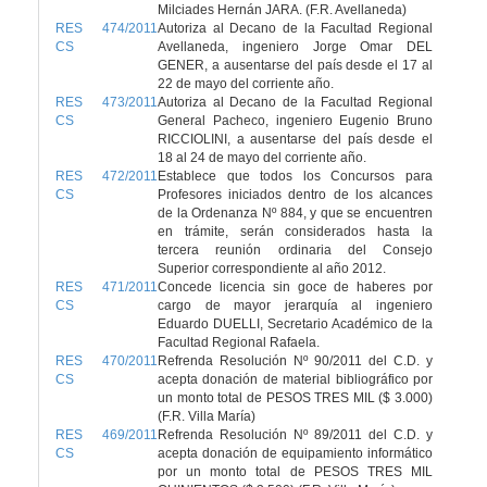
Milciades Hernán JARA. (F.R. Avellaneda)
RES 474/2011
Autoriza al Decano de la Facultad Regional
CS
Avellaneda, ingeniero Jorge Omar DEL
GENER, a ausentarse del país desde el 17 al
22 de mayo del corriente año.
RES 473/2011
Autoriza al Decano de la Facultad Regional
CS
General Pacheco, ingeniero Eugenio Bruno
RICCIOLINI, a ausentarse del país desde el
18 al 24 de mayo del corriente año.
RES 472/2011
Establece que todos los Concursos para
CS
Profesores iniciados dentro de los alcances
de la Ordenanza Nº 884, y que se encuentren
en trámite, serán considerados hasta la
tercera reunión ordinaria del Consejo
Superior correspondiente al año 2012.
RES 471/2011
Concede licencia sin goce de haberes por
CS
cargo de mayor jerarquía al ingeniero
Eduardo DUELLI, Secretario Académico de la
Facultad Regional Rafaela.
RES 470/2011
Refrenda Resolución Nº 90/2011 del C.D. y
CS
acepta donación de material bibliográfico por
un monto total de PESOS TRES MIL ($ 3.000)
(F.R. Villa María)
RES 469/2011
Refrenda Resolución Nº 89/2011 del C.D. y
CS
acepta donación de equipamiento informático
por un monto total de PESOS TRES MIL