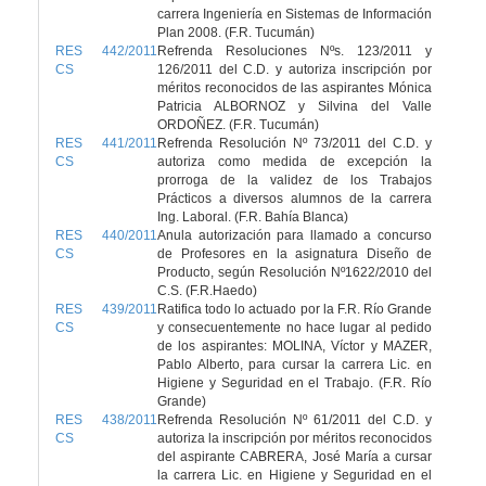
carrera Ingeniería en Sistemas de Información
Plan 2008. (F.R. Tucumán)
RES 442/2011
Refrenda Resoluciones Nºs. 123/2011 y
CS
126/2011 del C.D. y autoriza inscripción por
méritos reconocidos de las aspirantes Mónica
Patricia ALBORNOZ y Silvina del Valle
ORDOÑEZ. (F.R. Tucumán)
RES 441/2011
Refrenda Resolución Nº 73/2011 del C.D. y
CS
autoriza como medida de excepción la
prorroga de la validez de los Trabajos
Prácticos a diversos alumnos de la carrera
Ing. Laboral. (F.R. Bahía Blanca)
RES 440/2011
Anula autorización para llamado a concurso
CS
de Profesores en la asignatura Diseño de
Producto, según Resolución Nº1622/2010 del
C.S. (F.R.Haedo)
RES 439/2011
Ratifica todo lo actuado por la F.R. Río Grande
CS
y consecuentemente no hace lugar al pedido
de los aspirantes: MOLINA, Víctor y MAZER,
Pablo Alberto, para cursar la carrera Lic. en
Higiene y Seguridad en el Trabajo. (F.R. Río
Grande)
RES 438/2011
Refrenda Resolución Nº 61/2011 del C.D. y
CS
autoriza la inscripción por méritos reconocidos
del aspirante CABRERA, José María a cursar
la carrera Lic. en Higiene y Seguridad en el