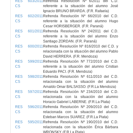
RES 603/2011
Refrenda Resolución Nº 6/2011 del C.D.
CS
referente a la situación del alumno José
Ignacio BRUNO BRARDA. (F.R. Rafaela)
RES 602/2011
Refrenda Resolución Nº 66/2010 del C.D.
CS
referente a la situación del alumno Hugo
Cesar HORISBERGER. (F.R. Paraná)
RES 601/2011
Refrenda Resolución Nº 24/2011 del C.D.
CS
referente a la situación del alumno Enzo
Santiago ZORDAN. (F.R. Paraná)
RES 600/2011
Refrenda Resolución Nº 816/2010 del C.D. y
CS
relacionada con la situación del alumno Pablo
David HERRERA. (F.R. Mendoza)
RES 599/2011
Refrenda Resolución Nº 772/2010 del C.D.
CS
referente a la situación del alumno Cristian
Eduardo PACI. (F.R. Mendoza)
RES 598/2011
Refrenda Resolución Nº 611/2010 del C.D.
CS
relacionada con la situación del alumno
Arnaldo Omar BALSASSO. (F.R.La Mendoza)
RES 597/2011
Refrenda Resolución Nº 234/2010 del C.D.
CS
relacionada con la situación del alumno
Horacio Gabriel LABERNE. (F.R.La Plata)
RES 596/2011
Refrenda Resolución Nº 209/2010 del C.D.
CS
relacionada con la situación del alumno
Esteban Marcos SUAREZ. (F.R.La Plata)
RES 595/2011
Refrenda Resolución Nº 190/2010 del C.D.
CS
relacionada con la situación Érica Bárbara
WRONSKY. (F.R.La Plata)