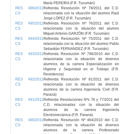
María PEREIRA (F.R. Tucumán)
RES 496/2011
Refrenda Resolución Nº 78/2011 del C.D.
CS
relacionada con la situación del alumno Raúl
Jorge LÓPEZ (F.R. Tucumán)
RES 495/2011
Refrenda Resolución Nº 76/2011 del C.D.
CS
relacionada con la situación del alumno
Miguel Antonio GARZÓN (F.R. Tucumán)
RES 494/2011
Refrenda Resolución Nº 75/2011 del C.D.
CS
relacionada con la situación del alumno Pablo
Sebastián FERNANDEZ (F.R. Tucumán)
RES 493/2011
Refrenda Resolución Nº 796/2010 del C.D.
CS
relacionada con la situación de diversos
alumnos de la carrera Especialización en
Higiene y Seguridad en el Trabajo (F.R.
Resistencia)
RES 492/2011
Refrenda Resolución Nº 81/2011 del C.D.
CS
relacionada con la situación de diversos
alumnos de la carrera Ingeniería Civil (F.R.
Paraná)
RES 491/2011
Refrenda Resoluciones Nºs 76 y 77/2011 del
CS
C.D. relacionadas con la situación del
alumnos de la carrera Ingeniería
Electromecánica (F.R. Paraná)
RES 490/2011
Refrenda Resolución Nº 464/2010 del C.D.
CS
relacionada con la situación de diversos
alumnos de la carrera Profesorado