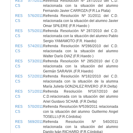
RES 577/2011
Refrenda Resolución Nº 187/2010 del C.D.
CS
relacionada con la situación del alumno
Fernando Javier CARROZA (F.R.La Plata)
RES 576/2011
Refrenda Resolución Nº 31/2011 del C.D.
CS
relacionada con la situación del alumno Javier
Omar SPILERE (F.R.Haedo )
RES 575/2011
Refrenda Resolución Nº 287/2010 del C.D.
CS
relacionada con la situación del alumno Pablo
Sergio YAMAMOTO (F.R. Haedo)
RES 574/2011
Refrenda Resolución Nº286/2010 del C.D.
CS
relacionada con la situación del alumno
Walter Darío DIAZ (F.R.Haedo )
RES 573/2011
Refrenda Resolución Nº 285/2010 del C.D
CS
relacionada con la situación del alumno
Germán SARAVIA .(F.R.Haedo)
RES 572/2011
Refrenda Resolución Nº182/2010 del C.D.
CS
relacionada con la situaciòn de la alumna
María Julieta GONZALEZ RIVERO .(F.R.Delta)
RES 571/2011
Refrenda Resolución Nº167/2010 del
CS
C.D.relacionada con la situación del alumno
Ariel Gustavo SCHAB. (F.R.Delta)
RES 570/2011
Refrenda Resolución Nº539/2011 relacionada
CS
con la situación del alumno Guillermo Angel
TOSELLI.(F.R.Córdoba)
RES 569/2011
Refrenda Resolución Nº 540/2011
CS
relacionada con la situación del alumno
Danilo Iván RICHARD (F.R.Córdoba)