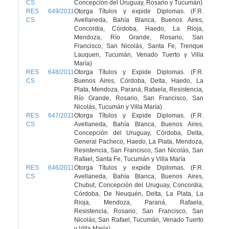
CS
Concepción del Uruguay, Rosario y Tucumán)
RES 649/2011
Otorga Títulos y expide Diplomas. (F.R.
CS
Avellaneda, Bahía Blanca, Buenos Aires,
Concordia, Córdoba, Haedo, La Rioja,
Mendoza, Río Grande, Rosario, San
Francisco, San Nicolás, Santa Fe, Trenque
Lauquen, Tucumán, Venado Tuerto y Villa
María)
RES 648/2011
Otorga Títulos y Expide Diplomas. (F.R.
CS
Buenos Aires, Córdoba, Delta, Haedo, La
Plata, Mendoza, Paraná, Rafaela, Resistencia,
Río Grande, Rosario, San Francisco, San
Nicolás, Tucumán y Villa María)
RES 647/2011
Otorga Títulos y Expide Diplomas. (F.R.
CS
Avellaneda, Bahía Blanca, Buenos Aires,
Concepción del Uruguay, Córdoba, Delta,
General Pacheco, Haedo, La Plata, Mendoza,
Resistencia, San Francisco, San Nicolás, San
Rafael, Santa Fe, Tucumán y Villa María
RES 646/2011
Otorga Títulos y expide Diplomas. (F.R.
CS
Avellaneda, Bahía Blanca, Buenos Aires,
Chubut, Concepción del Uruguay, Concordia,
Córdoba, De Neuquén, Delta, La Plata, La
Rioja, Mendoza, Paraná, Rafaela,
Resistencia, Rosario, San Francisco, San
Nicolás, San Rafael, Tucumán, Venado Tuerto
y Villa María)