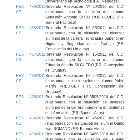
Universitario en Tecnología (F.R. Mendoza)
RES 489/2011
Refrenda Resolución Nº 20/2010 del C.D.
CS
relacionada con la situación del alumno
Sebastián Antonio ORTIZ RODRIGUEZ (F.R.
General Pacheco)
RES 488/2011
Refrenda Resolución Nº 55/2011 del C.D.
CS
relacionada con la situación de diversos
alumnos de la carrera Tecnicatura Superior en
Higiene y Seguridad en el Trabajo (F.R.
Concepción del Uruguay)
RES 487/2011
Refrenda Resolución Nº 15/2011 del C.D.
CS
relacionada con la situación del alumno
Eduardo Alberto SILGUERO (F.R. Concepción
del Uruguay)
RES 486/2011
Refrenda Resolución Nº 54/2011 del C.D.
CS
relacionada con la situación del alumno Pablo
Martín PREDIGER (F.R. Concepción del
Uruguay)
RES 485/2011
Refrenda Resolución Nº 3505/2010 del C.D.
CS
relacionada con la situación de diversos
alumnos de la carrera Ingeniería en Sistemas
de Información (F.R. Buenos Aires)
RES 484/2011
Refrenda Resolución Nº 45/2011 del C.D.
CS
relacionada con la situación del alumno Guido
Iván ROMANO (F.R. Buenos Aires)
RES 483/2011
Refrenda Resolución Nº 3498/2010 del C.D.
CS
relacionada con la situación del alumno