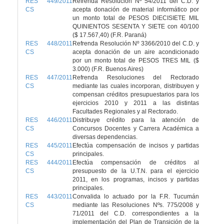
RES 449/2011
Refrenda Resolución Nº 54/2011 del C.D. y
CS
acepta donación de material informático por
un monto total de PESOS DIECISIETE MIL
QUINIENTOS SESENTA Y SIETE con 40/100
($ 17.567,40) (F.R. Paraná)
RES 448/2011
Refrenda Resolución Nº 3366/2010 del C.D. y
CS
acepta donación de un aire acondicionado
por un monto total de PESOS TRES MIL ($
3.000) (F.R. Buenos Aires)
RES 447/2011
Refrenda Resoluciones del Rectorado
CS
mediante las cuales incorporan, distribuyen y
compensan créditos presupuestarios para los
ejercicios 2010 y 2011 a las distintas
Facultades Regionales y al Rectorado.
RES 446/2011
Distribuye crédito para la atención de
CS
Concursos Docentes y Carrera Académica a
diversas dependencias.
RES 445/2011
Efectúa compensación de incisos y partidas
CS
principales.
RES 444/2011
Efectúa compensación de créditos al
CS
presupuesto de la U.T.N. para el ejercicio
2011, en los programas, incisos y partidas
principales.
RES 443/2011
Convalida lo actuado por la F.R. Tucumán
CS
mediante las Resoluciones Nºs. 775/2008 y
71/2011 del C.D. correspondientes a la
implementación del Plan de Transición de la