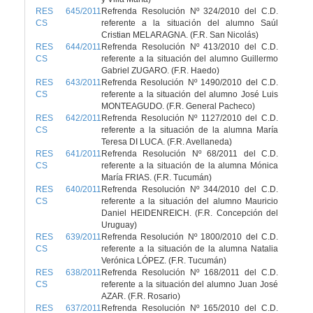
RES 645/2011
Refrenda Resolución Nº 324/2010 del C.D.
CS
referente a la situación del alumno Saúl
Cristian MELARAGNA. (F.R. San Nicolás)
RES 644/2011
Refrenda Resolución Nº 413/2010 del C.D.
CS
referente a la situación del alumno Guillermo
Gabriel ZUGARO. (F.R. Haedo)
RES 643/2011
Refrenda Resolución Nº 1490/2010 del C.D.
CS
referente a la situación del alumno José Luis
MONTEAGUDO. (F.R. General Pacheco)
RES 642/2011
Refrenda Resolución Nº 1127/2010 del C.D.
CS
referente a la situación de la alumna María
Teresa DI LUCA. (F.R. Avellaneda)
RES 641/2011
Refrenda Resolución Nº 68/2011 del C.D.
CS
referente a la situación de la alumna Mónica
María FRIAS. (F.R. Tucumán)
RES 640/2011
Refrenda Resolución Nº 344/2010 del C.D.
CS
referente a la situación del alumno Mauricio
Daniel HEIDENREICH. (F.R. Concepción del
Uruguay)
RES 639/2011
Refrenda Resolución Nº 1800/2010 del C.D.
CS
referente a la situación de la alumna Natalia
Verónica LÓPEZ. (F.R. Tucumán)
RES 638/2011
Refrenda Resolución Nº 168/2011 del C.D.
CS
referente a la situación del alumno Juan José
AZAR. (F.R. Rosario)
RES 637/2011
Refrenda Resolución Nº 165/2010 del C.D.