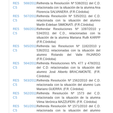
RES 568/2011
Refrenda la Resolución Nº 538/2011 del C.D.
CS
relacionada con la situación de la alumna Ana
Florencia SALVANERA. (F.R.Córdoba)
RES 567/2011
Refrenda Resolución Nº 535/2011 del C.D.
CS
relacionada con la situación del alumno
Martín Esteban SIMIONATI. (F.R.Córdoba)
RES 566/2011
Refrendar Resoluciones Nº 1097/2010 y
CS
534/2011 del C.D., relacionadas con la
situación de la alumna Mariana Ruth KARPP
(F.R.Córdoba)
RES 565/2011
Refrenda las Resolucion Nº 1182/2010 y
CS
536/2011 relacionadas con la situación del
alumno Rolando del Valle FAJARDO
(F.R.Córdoba)
RES 564/2011
Refrenda Resoluciones Nºs. 477 y 478/2011
CS
del C.D. relacionadas con la situación del
alumno José Alberto BRACAMONTE. (F.R.
Córdoba)
RES 563/2011
Refrenda Resolución Nº 1562/2010 del C.D.
CS
relacionada con la situación del alumno Luis
Mariano GUERRA. (F.R. Córdoba)
RES 562/2011
Refrenda Resolución Nº 1573 del C.D.
CS
relacionada con la situación de la alumna
Vilma Verónica MAZZUFERI. (F.R. Córdoba)
RES 561/2011
Refrenda Resolución Nº 1571/2010 del C.D.
CS
relacionada con la situación del alumno