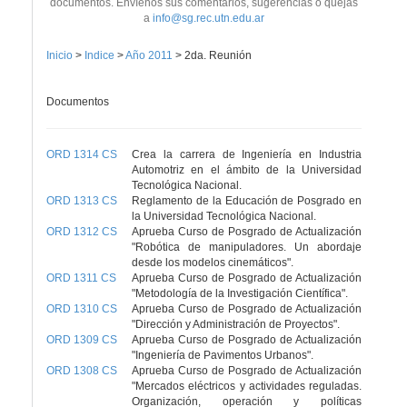
documentos. Envíenos sus comentarios, sugerencias o quejas
a
info@sg.rec.utn.edu.ar
Inicio
>
Indice
>
Año 2011
>
2da. Reunión
Documentos
ORD 1314 CS
Crea la carrera de Ingeniería en Industria
Automotriz en el ámbito de la Universidad
Tecnológica Nacional.
ORD 1313 CS
Reglamento de la Educación de Posgrado en
la Universidad Tecnológica Nacional.
ORD 1312 CS
Aprueba Curso de Posgrado de Actualización
"Robótica de manipuladores. Un abordaje
desde los modelos cinemáticos".
ORD 1311 CS
Aprueba Curso de Posgrado de Actualización
"Metodología de la Investigación Científica".
ORD 1310 CS
Aprueba Curso de Posgrado de Actualización
"Dirección y Administración de Proyectos".
ORD 1309 CS
Aprueba Curso de Posgrado de Actualización
"Ingeniería de Pavimentos Urbanos".
ORD 1308 CS
Aprueba Curso de Posgrado de Actualización
"Mercados eléctricos y actividades reguladas.
Organización, operación y políticas