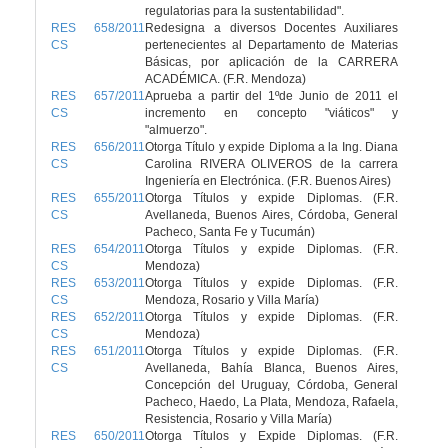
regulatorias para la sustentabilidad".
RES 658/2011
Redesigna a diversos Docentes Auxiliares
CS
pertenecientes al Departamento de Materias
Básicas, por aplicación de la CARRERA
ACADÉMICA. (F.R. Mendoza)
RES 657/2011
Aprueba a partir del 1ºde Junio de 2011 el
CS
incremento en concepto "viáticos" y
"almuerzo".
RES 656/2011
Otorga Título y expide Diploma a la Ing. Diana
CS
Carolina RIVERA OLIVEROS de la carrera
Ingeniería en Electrónica. (F.R. Buenos Aires)
RES 655/2011
Otorga Títulos y expide Diplomas. (F.R.
CS
Avellaneda, Buenos Aires, Córdoba, General
Pacheco, Santa Fe y Tucumán)
RES 654/2011
Otorga Títulos y expide Diplomas. (F.R.
CS
Mendoza)
RES 653/2011
Otorga Títulos y expide Diplomas. (F.R.
CS
Mendoza, Rosario y Villa María)
RES 652/2011
Otorga Títulos y expide Diplomas. (F.R.
CS
Mendoza)
RES 651/2011
Otorga Títulos y expide Diplomas. (F.R.
CS
Avellaneda, Bahía Blanca, Buenos Aires,
Concepción del Uruguay, Córdoba, General
Pacheco, Haedo, La Plata, Mendoza, Rafaela,
Resistencia, Rosario y Villa María)
RES 650/2011
Otorga Títulos y Expide Diplomas. (F.R.