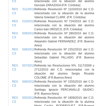
CS
relacionada con la situación del alumno
Gonzalo ZARAZAGA (F.R. Córdoba)
RES 511/2011
Refrenda Resolución Nº 1103/2010 del C.D.
CS
relacionada con la situación de la alumna
Valeria Soledad CLARK. (F.R. Córdoba)
RES 510/2011
Refrenda Resolución Nº 724/2010 del C.D.
CS
relacionada con la situación del alumno
Carlos Iván OROZCO. (F.R. Córdoba)
RES 509/2011
Refrenda Resolución Nº 280/2010 del C.D.
CS
relacionada con la situación del alumno
Alejandro Gabriel FERNANDEZ. (F.R. Buenos
Aires)
RES 508/2011
Refrenda Resolución Nº 1552/2010 del C.D.
CS
relacionada con la situación del alumno
Sebastián Gabriel PILLADO. (F.R. Buenos
Aires)
RES 507/2011
Refrenda las Resoluciones Nºs. 3117/2009 y
CS
2712/2010 del C.D. relacionadas con la
situación del alumno Sergio Ricardo
COLOME. (F.R.Buenos Aires)
RES 506/2011
Refrenda Resolución Nº 1555/2010 del C.D.
CS
relacionada con la situación del alumno
Santiago Ignacio PERCIAVALLE GIUDICI.
(F.R. Buenos Aires)
RES 505/2011
Refrenda Resolución Nº 1809/2010 del C.D.
CS
relacionada con la situación de la alumna
María Cecilia RODRIEGUEZ. (F.R.Buenos