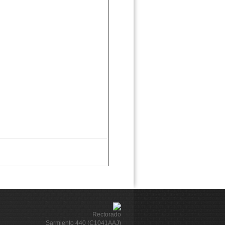
Rectorado
Sarmiento 440 (C1041AAJ)