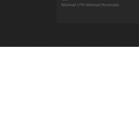
Webmail UTN
Webmail Rectorado