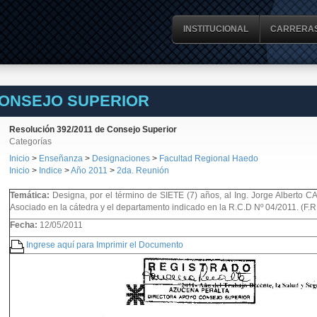
INSTITUCIONAL
CARRERA
CONSEJO SUPERIOR
Resolución 392/2011 de Consejo Superior
Categorías
Inicio
>
Enseñanza
>
Designaciones
>
Facultad Regional Haedo
Inicio
>
Indice
>
Año 2011
>
2da. Reunión
Temática:
Designa, por el término de SIETE (7) años, al Ing. Jorge Alberto
Asociado en la cátedra y el departamento indicado en la R.C.D Nº 04/2011. (F.
Fecha:
12/05/2011
Ingrese aquí para Imprimir el Documento