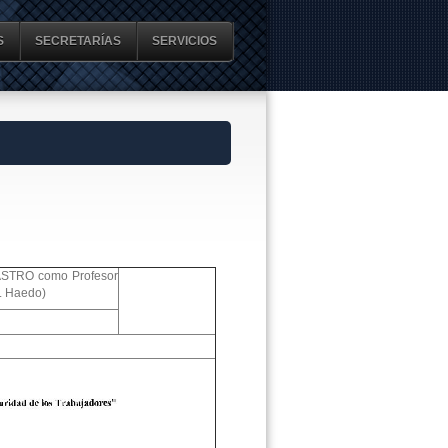
S
SECRETARÍAS
SERVICIOS
 CASTRO como Profesor
R. Haedo)