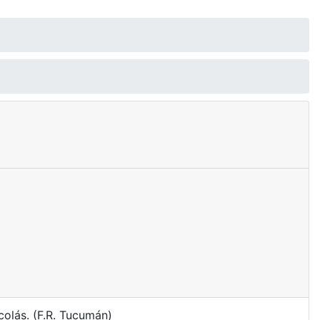
olás. (F.R. Tucumán)