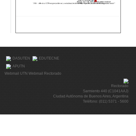
DASUTEN
EDUTECNE
APUTN
Webmail UTN
Webmail Rectorado
Rectorado
Sarmiento 440 (C1041AAJ)
Ciudad Autónoma de Buenos Aires, Argentina
Teléfono: (011) 5371 - 5600