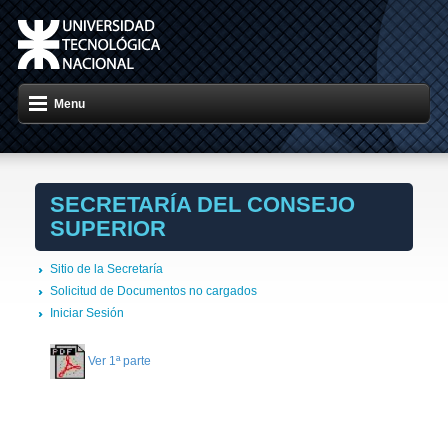
Menu
SECRETARÍA DEL CONSEJO
SUPERIOR
Sitio de la Secretaría
Solicitud de Documentos no cargados
Iniciar Sesión
Ver 1ª parte