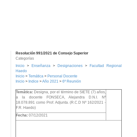
Resolución 991/2021 de Consejo Superior
Categorías
Inicio
>
Enseñanza
>
Designaciones
>
Facultad Regional
Haedo
Inicio
>
Temática
>
Personal Docente
Inicio
>
Indice
>
Año 2021
>
6º Reunión
Temática:
Designa, por el término de SIETE (7) años,
a la docente FONSECA, Alejandra D.N.I. Nº
18.078.891 como Prof. Adjunta. (R.C.D Nº 162/2021 -
F.R. Haedo)
Fecha:
07/12/2021