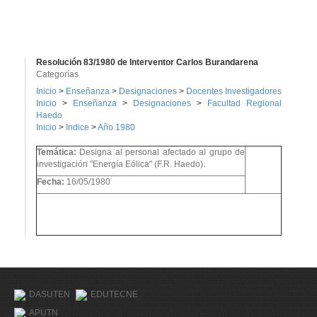
Resolución 83/1980 de Interventor Carlos Burandarena
Categorías
Inicio
>
Enseñanza
>
Designaciones
>
Docentes Investigadores
Inicio
>
Enseñanza
>
Designaciones
>
Facultad Regional
Haedo
Inicio
>
Indice
>
Año 1980
Temática:
Designa al personal afectado al grupo de
investigación "Energía Eólica" (F.R. Haedo).
Fecha:
16/05/1980
DASUTEN
EDUTECNE
APUTN