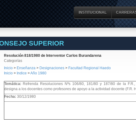
INSTITUCIONAL
CARRERA
CONSEJO SUPERIOR
Resolución 818/1980 de Interventor Carlos Burandarena
Categorías
Inicio
>
Enseñanza
>
Designaciones
>
Facultad Regional Haedo
Inicio
>
Indice
>
Año 1980
Temática:
Refrenda Resoluciones Nºs 106/80, 181/80 y 187/80 de la F.R.,
designa a los docentes como profesores de apoyo a la actividad docente (F.R. 
Fecha:
30/12/1980