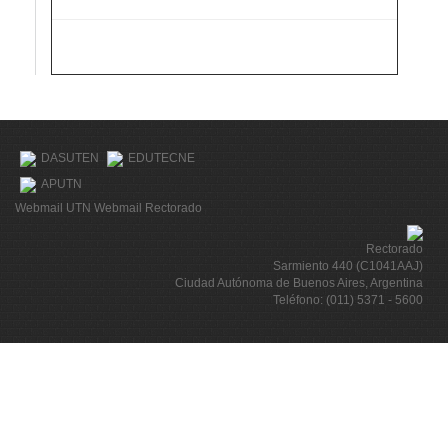
DASUTEN
EDUTECNE
APUTN
Webmail UTN
Webmail Rectorado
Rectorado
Sarmiento 440 (C1041AAJ)
Ciudad Autónoma de Buenos Aires, Argentina
Teléfono: (011) 5371 - 5600