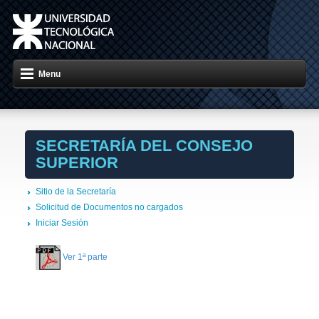
Menu
SECRETARÍA DEL CONSEJO
SUPERIOR
Sitio de la Secretaría
Solicitud de Documentos no cargados
Iniciar Sesión
Ver 1ª parte