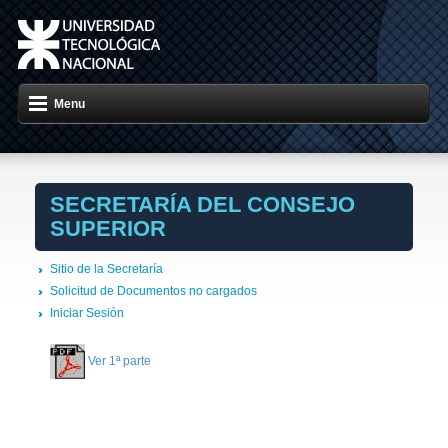
Menu
SECRETARÍA DEL CONSEJO
SUPERIOR
Sitio de la Secretaría
Solicitud de Documentos no cargados
Iniciar Sesión
Ver 1ª parte