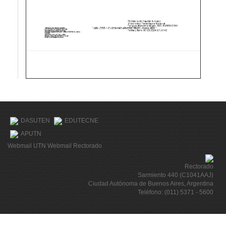
DASUTEN
EDUTECNE
APUTN
Webmail UTN
Webmail Rectorado
Rectorado
Sarmiento 440 (C1041AAJ)
Ciudad Autónoma de Buenos Aires, Argentina
Teléfono: (011) 5371 - 5600