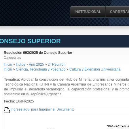
INSTITUCIONAL
CARRERA
CONSEJO SUPERIOR
Resolución 693/2025 de Consejo Superior
Categorías
Inicio
>
Indice
>
Año 2025
>
2° Reunión
Inicio
>
Ciencia, Tecnología y Posgrado
>
Cultura y Extensión Universitaria
Temática:
Aprobar la constitución del Hub de Minería, una iniciativa conjunta
Tecnológica Nacional (UTN) y la Cámara Argentina de Empresarios Mineros (
de impulsar el desarrollo tecnológico, la capacitación profesional y la pro
sostenible en la República Argentina.
Fecha:
16/04/2025
Ingrese aquí para Imprimir el Documento