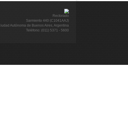
Rectorado
Sarmiento 440 (C1041AAJ)
iudad Autónoma de Buenos Aires, Argentina
Teléfono: (011) 5371 - 5600