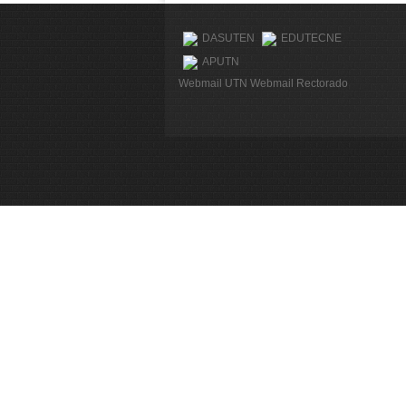
DASUTEN
EDUTECNE
APUTN
Webmail UTN
Webmail Rectorado