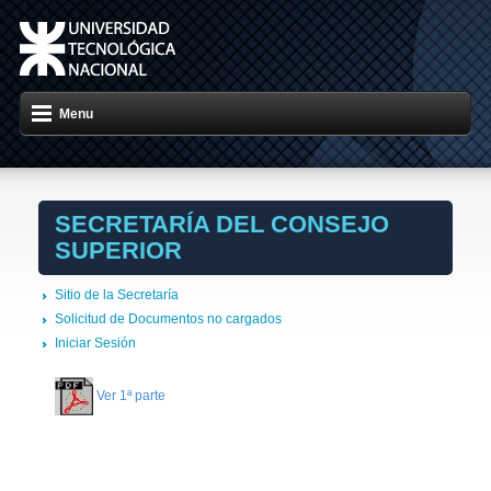
Menu
SECRETARÍA DEL CONSEJO
SUPERIOR
Sitio de la Secretaría
Solicitud de Documentos no cargados
Iniciar Sesión
Ver 1ª parte