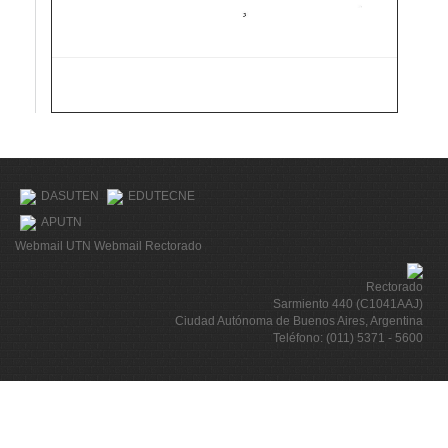
DASUTEN
EDUTECNE
APUTN
Webmail UTN
Webmail Rectorado
Rectorado
Sarmiento 440 (C1041AAJ)
Ciudad Autónoma de Buenos Aires, Argentina
Teléfono: (011) 5371 - 5600