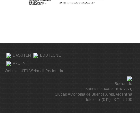
DASUTEN
EDUTECNE
APUTN
Webmail UTN
Webmail Rectorado
Rectorado
Sarmiento 440 (C1041AAJ)
Ciudad Autónoma de Buenos Aires, Argentina
Teléfono: (011) 5371 - 5600