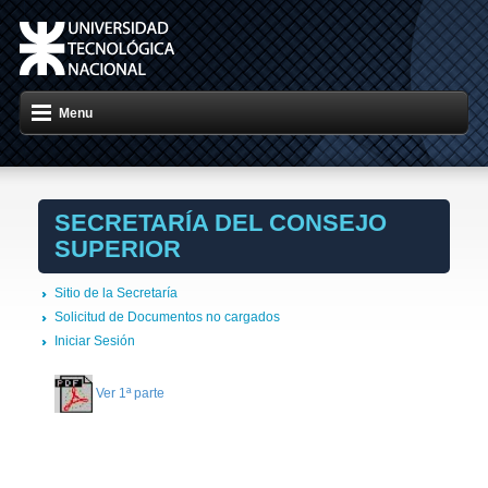
Menu
SECRETARÍA DEL CONSEJO
SUPERIOR
Sitio de la Secretaría
Solicitud de Documentos no cargados
Iniciar Sesión
Ver 1ª parte