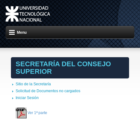
Menu
SECRETARÍA DEL CONSEJO
SUPERIOR
Sitio de la Secretaría
Solicitud de Documentos no cargados
Iniciar Sesión
Ver 1ª parte