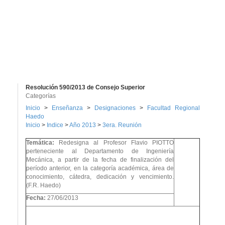
Resolución 590/2013 de Consejo Superior
Categorías
Inicio
>
Enseñanza
>
Designaciones
>
Facultad Regional
Haedo
Inicio
>
Indice
>
Año 2013
>
3era. Reunión
Temática:
Redesigna al Profesor Flavio PIOTTO
perteneciente al Departamento de Ingeniería
Mecánica, a partir de la fecha de finalización del
período anterior, en la categoría académica, área de
conocimiento, cátedra, dedicación y vencimiento.
(F.R. Haedo)
Fecha:
27/06/2013