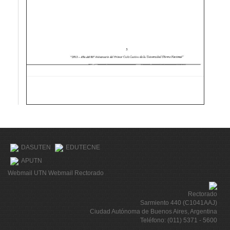
DASUTEN
EDUTECNE
APUTN
Webmail UTN
Webmail Rectorado
Rectorado
Sarmiento 440 (C1041AAJ)
Ciudad Autónoma de Buenos Aires, Argentina
Teléfono: (011) 5371 - 5600