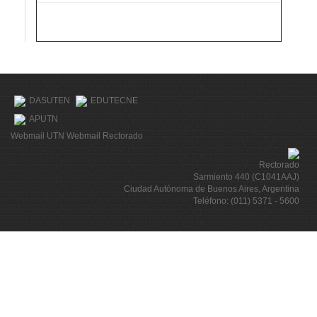
DASUTEN
EDUTECNE
APUTN
Webmail UTN
Webmail Rectorado
Rectorado
Sarmiento 440 (C1041AAJ)
Ciudad Autónoma de Buenos Aires, Argentina
Teléfono: (011) 5371 - 5600