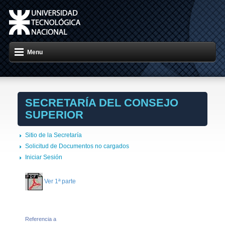
Menu
SECRETARÍA DEL CONSEJO
SUPERIOR
Sitio de la Secretaría
Solicitud de Documentos no cargados
Iniciar Sesión
Ver 1ª parte