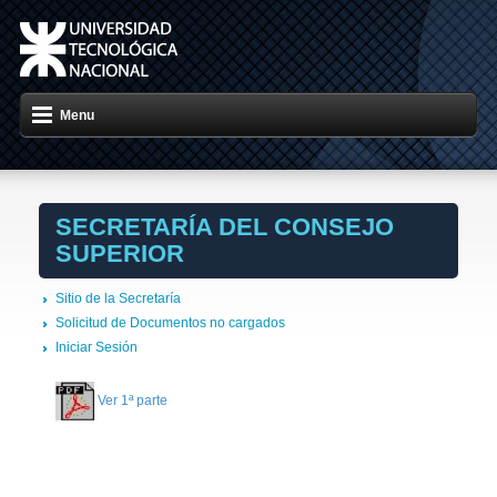
Menu
SECRETARÍA DEL CONSEJO
SUPERIOR
Sitio de la Secretaría
Solicitud de Documentos no cargados
Iniciar Sesión
Ver 1ª parte