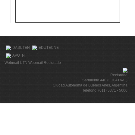
DASUTEN
EDUTECNE
APUTN
Webmail UTN
Webmail Rectorado
Rectorado
Sarmiento 440 (C1041AAJ)
Ciudad Autónoma de Buenos Aires, Argentina
Teléfono: (011) 5371 - 5600