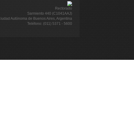
Rectorado
Sarmiento 440 (C1041AAJ)
iudad Autónoma de Buenos Aires, Argentina
Teléfono: (011) 5371 - 5600