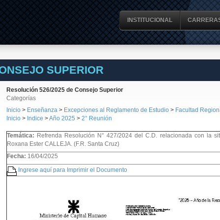
INSTITUCIONAL
CARRERA
CONSEJO SUPERIOR
Resolución 526/2025 de Consejo Superior
Categorías
Inicio
>
Enseñanza
>
Excepciones al Reglamento de Estudio
>
Facultad Region
Inicio
>
Indice
>
Año 2025
>
2° Reunión
Temática:
Refrenda Resolución N° 427/2024 del C.D. relacionada con la si
Roxana Ester CALLEJA. (F.R. Santa Cruz)
Fecha:
16/04/2025
Ingrese aquí para Imprimir el Documento