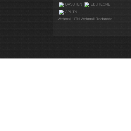
DASUTEN
EDUTECNE
APUTN
Webmail UTN
Webmail Rectorado