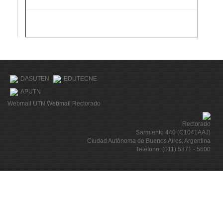
DASUTEN
EDUTECNE
APUTN
Webmail UTN
Webmail Rectorado
Rectorado
Sarmiento 440 (C1041AAJ)
Ciudad Autónoma de Buenos Aires, Argentina
Teléfono: (011) 5371 - 5600