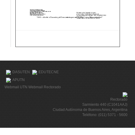
DASUTEN
EDUTECNE
APUTN
Webmail UTN
Webmail Rectorado
Rectorado
Sarmiento 440 (C1041AAJ)
Ciudad Autónoma de Buenos Aires, Argentina
Teléfono: (011) 5371 - 5600