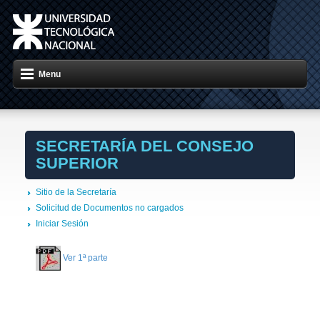
Menu
SECRETARÍA DEL CONSEJO
SUPERIOR
Sitio de la Secretaría
Solicitud de Documentos no cargados
Iniciar Sesión
Ver 1ª parte