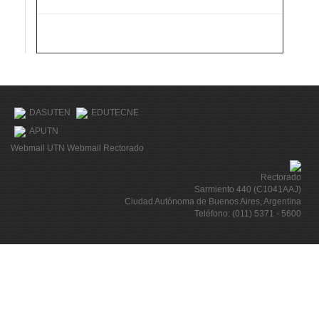
DASUTEN
EDUTECNE
APUTN
Webmail UTN
Webmail Rectorado
Rectorado
Sarmiento 440 (C1041AAJ)
Ciudad Autónoma de Buenos Aires, Argentina
Teléfono: (011) 5371 - 5600