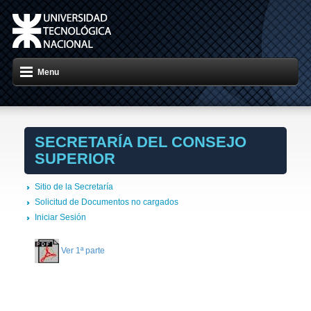
Menu
SECRETARÍA DEL CONSEJO
SUPERIOR
Sitio de la Secretaría
Solicitud de Documentos no cargados
Iniciar Sesión
Ver 1ª parte