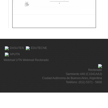
DASUTEN
EDUTECNE
APUTN
Webmail UTN
Webmail Rectorado
Rectorado
Sarmiento 440 (C1041AAJ)
Ciudad Autónoma de Buenos Aires, Argentina
Teléfono: (011) 5371 - 5600