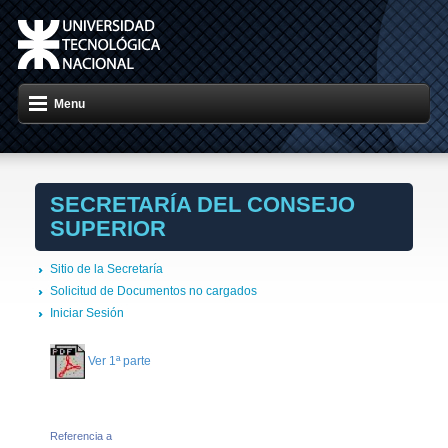
Menu
SECRETARÍA DEL CONSEJO
SUPERIOR
Sitio de la Secretaría
Solicitud de Documentos no cargados
Iniciar Sesión
Ver 1ª parte