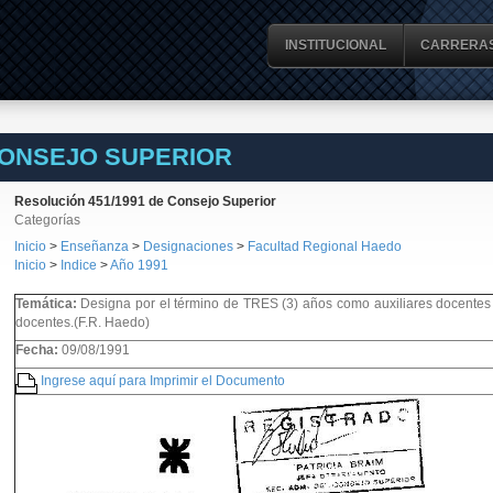
INSTITUCIONAL
CARRERA
CONSEJO SUPERIOR
Resolución 451/1991 de Consejo Superior
Categorías
Inicio
>
Enseñanza
>
Designaciones
>
Facultad Regional Haedo
Inicio
>
Indice
>
Año 1991
Temática:
Designa por el término de TRES (3) años como auxiliares docentes 
docentes.(F.R. Haedo)
Fecha:
09/08/1991
Ingrese aquí para Imprimir el Documento