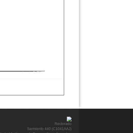
Rectorado
Sarmiento 440 (C1041AAJ)