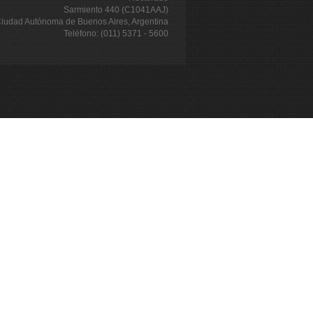
Sarmiento 440 (C1041AAJ)
iudad Autónoma de Buenos Aires, Argentina
Teléfono: (011) 5371 - 5600