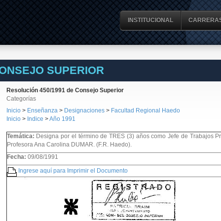
INSTITUCIONAL
CARRERA
CONSEJO SUPERIOR
Resolución 450/1991 de Consejo Superior
Categorías
Inicio
>
Enseñanza
>
Designaciones
>
Facultad Regional Haedo
Inicio
>
Indice
>
Año 1991
Temática:
Designa por el término de TRES (3) años como Jefe de Trabajos Prá
Profesora Ana Carolina DUMAR. (F.R. Haedo).
Fecha:
09/08/1991
Ingrese aquí para Imprimir el Documento