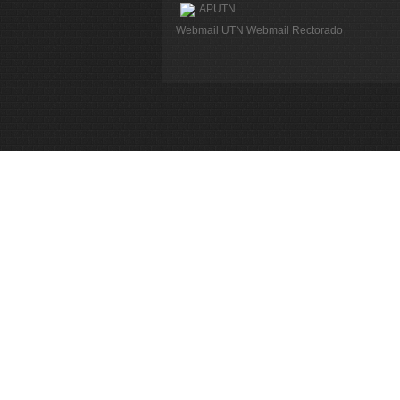
APUTN
Webmail UTN
Webmail Rectorado