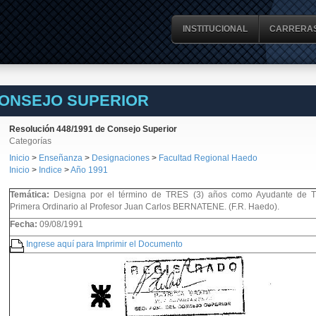
INSTITUCIONAL
CARRERA
CONSEJO SUPERIOR
Resolución 448/1991 de Consejo Superior
Categorías
Inicio
>
Enseñanza
>
Designaciones
>
Facultad Regional Haedo
Inicio
>
Indice
>
Año 1991
Temática:
Designa por el término de TRES (3) años como Ayudante de Tr
Primera Ordinario al Profesor Juan Carlos BERNATENE. (F.R. Haedo).
Fecha:
09/08/1991
Ingrese aquí para Imprimir el Documento