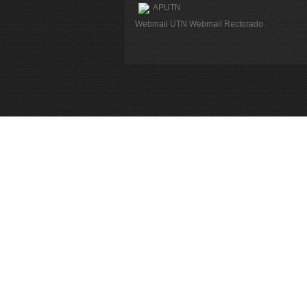
APUTN
Webmail UTN
Webmail Rectorado