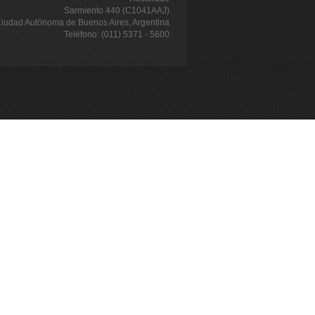
Sarmiento 440 (C1041AAJ)
iudad Autónoma de Buenos Aires, Argentina
Teléfono: (011) 5371 - 5600