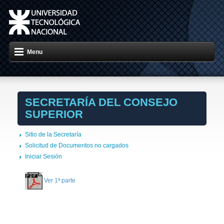
Menu
SECRETARÍA DEL CONSEJO
SUPERIOR
Sitio de la Secretaría
Solicitud de Documentos no cargados
Iniciar Sesión
Ver 1ª parte