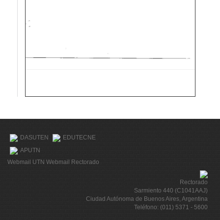
DASUTEN
EDUTECNE
APUTN
Webmail UTN
Webmail Rectorado
Rectorado
Sarmiento 440 (C1041AAJ)
Ciudad Autónoma de Buenos Aires, Argentina
Teléfono: (011) 5371 - 5600