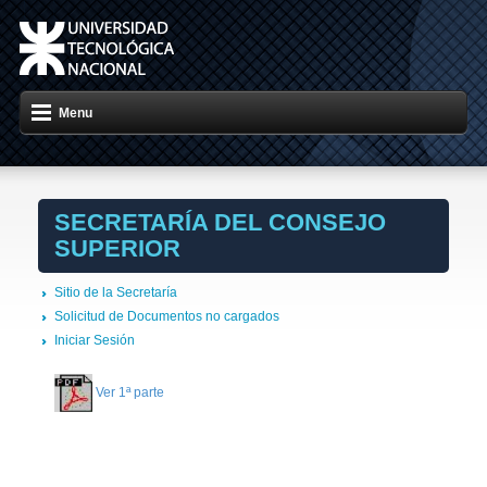
Menu
SECRETARÍA DEL CONSEJO
SUPERIOR
Sitio de la Secretaría
Solicitud de Documentos no cargados
Iniciar Sesión
Ver 1ª parte