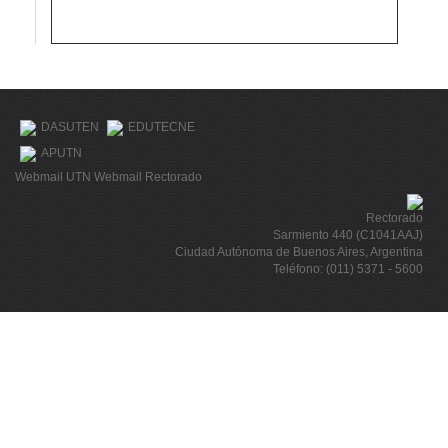
DASUTEN
EDUTECNE
APUTN
Webmail UTN
Webmail Rectorado
Rectorado
Sarmiento 440 (C1041AAJ)
Ciudad Autónoma de Buenos Aires, Argentina
Teléfono: (011) 5371 - 5600