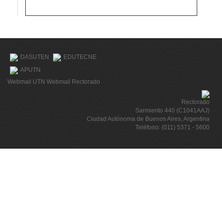
DASUTEN
EDUTECNE
APUTN
Webmail UTN
Webmail Rectorado
Rectorado
Sarmiento 440 (C1041AAJ)
Ciudad Autónoma de Buenos Aires, Argentina
Teléfono: (011) 5371 - 5600