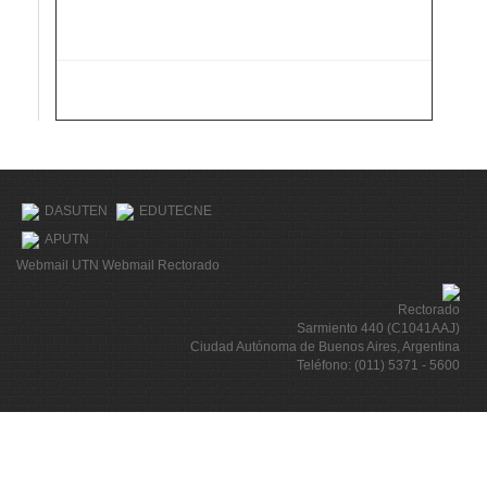
DASUTEN
EDUTECNE
APUTN
Webmail UTN
Webmail Rectorado
Rectorado
Sarmiento 440 (C1041AAJ)
Ciudad Autónoma de Buenos Aires, Argentina
Teléfono: (011) 5371 - 5600