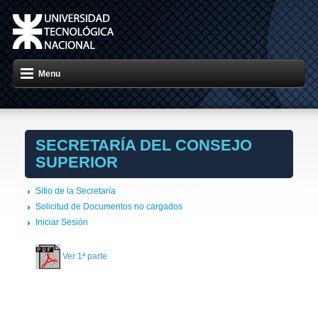
Menu
SECRETARÍA DEL CONSEJO
SUPERIOR
Sitio de la Secretaría
Solicitud de Documentos no cargados
Iniciar Sesión
Ver 1ª parte