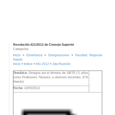
Resolución 421/2012 de Consejo Superior
Categorías
Inicio
>
Enseñanza
>
Designaciones
>
Facultad Regional
Haedo
Inicio
>
Indice
>
Año 2012
>
2da Reunión
Temática:
Designa por el término de SIETE (7) años,
como Profesores Titulares, a diversos docentes. (F.R.
Haedo)
Fecha:
10/05/2012