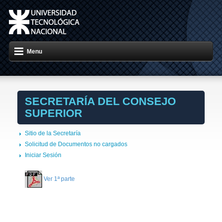
Menu
SECRETARÍA DEL CONSEJO
SUPERIOR
Sitio de la Secretaría
Solicitud de Documentos no cargados
Iniciar Sesión
Ver 1ª parte