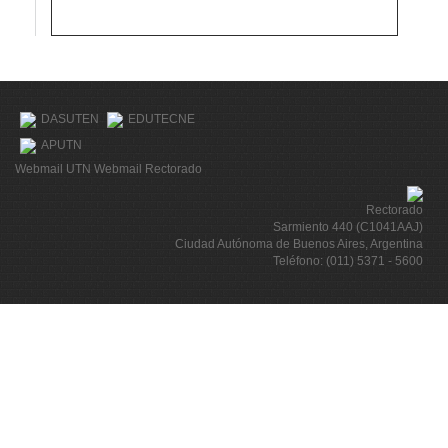
DASUTEN
EDUTECNE
APUTN
Webmail UTN
Webmail Rectorado
Rectorado
Sarmiento 440 (C1041AAJ)
Ciudad Autónoma de Buenos Aires, Argentina
Teléfono: (011) 5371 - 5600