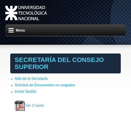
Menu
SECRETARÍA DEL CONSEJO
SUPERIOR
Sitio de la Secretaría
Solicitud de Documentos no cargados
Iniciar Sesión
Ver 1ª parte