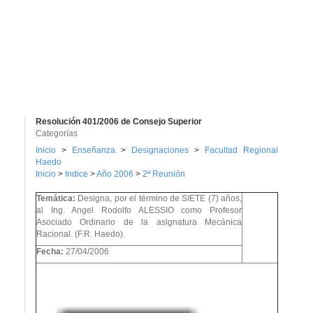
Resolución 401/2006 de Consejo Superior
Categorías
Inicio
>
Enseñanza
>
Designaciones
>
Facultad Regional
Haedo
Inicio
>
Indice
>
Año 2006
>
2ª Reunión
Temática:
Designa, por el término de SIETE (7) años,
al Ing. Angel Rodolfo ALESSIO como Profesor
Asociado Ordinario de la asignatura Mecánica
Racional. (F.R. Haedo).
Fecha:
27/04/2006