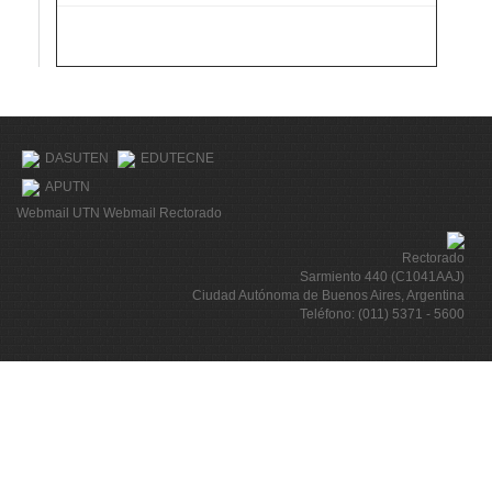
DASUTEN
EDUTECNE
APUTN
Webmail UTN
Webmail Rectorado
Rectorado
Sarmiento 440 (C1041AAJ)
Ciudad Autónoma de Buenos Aires, Argentina
Teléfono: (011) 5371 - 5600