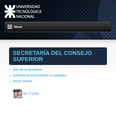
Menu
SECRETARÍA DEL CONSEJO
SUPERIOR
Sitio de la Secretaría
Solicitud de Documentos no cargados
Iniciar Sesión
Ver 1ª parte