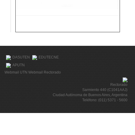
DASUTEN
EDUTECNE
APUTN
Webmail UTN
Webmail Rectorado
Rectorado
Sarmiento 440 (C1041AAJ)
Ciudad Autónoma de Buenos Aires, Argentina
Teléfono: (011) 5371 - 5600