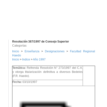
Resolución 387/1997 de Consejo Superior
Categorías
Inicio
>
Enseñanza
>
Designaciones
>
Facultad Regional
Haedo
Inicio
>
Indice
>
Año 1997
Temática:
Refrenda Resolción N° 273/1997 del C.A.
y otorga titularización definitiva a diversos Bedeles
(F.R. Haedo).
Fecha:
03/10/1997