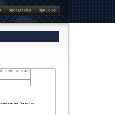
S
SECRETARÍAS
SERVICIOS
iano Ariel como Jefe