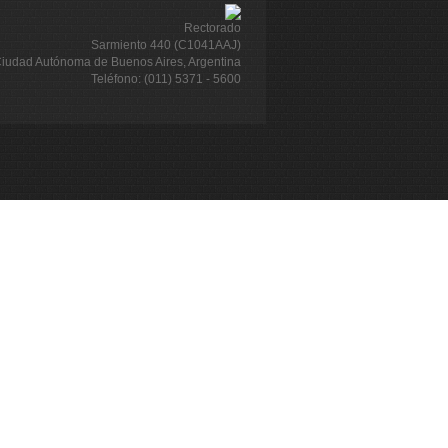
Rectorado
Sarmiento 440 (C1041AAJ)
iudad Autónoma de Buenos Aires, Argentina
Teléfono: (011) 5371 - 5600