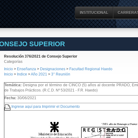
INSTITUCIONAL
CARRERA
CONSEJO SUPERIOR
Resolución 376/2021 de Consejo Superior
Categorías
Inicio
>
Enseñanza
>
Designaciones
>
Facultad Regional Haedo
Inicio
>
Indice
>
Año 2021
>
3° Reunión
Temática:
Designa por el término de CINCO (5) años al docente PRADO, Emil
de Trabajos Prácticos. (R.C.D. Nº 53/2021 - F.R. Haedo)
Fecha:
30/06/2021
Ingrese aquí para Imprimir el Documento