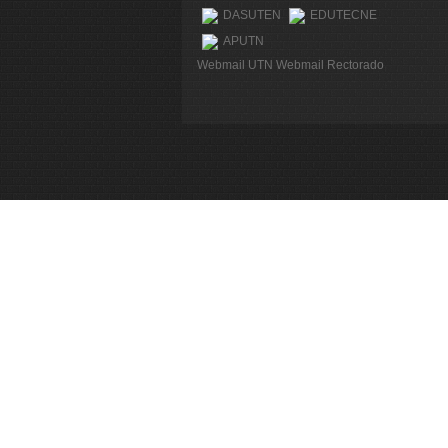
DASUTEN
EDUTECNE
APUTN
Webmail UTN
Webmail Rectorado