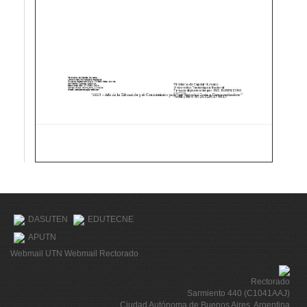
DASUTEN
EDUTECNE
APUTN
Webmail UTN
Webmail Rectorado
Rectorado
Sarmiento 440 (C1041AAJ)
Ciudad Autónoma de Buenos Aires, Argentina