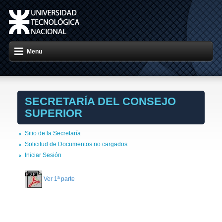
Menu
SECRETARÍA DEL CONSEJO
SUPERIOR
Sitio de la Secretaría
Solicitud de Documentos no cargados
Iniciar Sesión
Ver 1ª parte