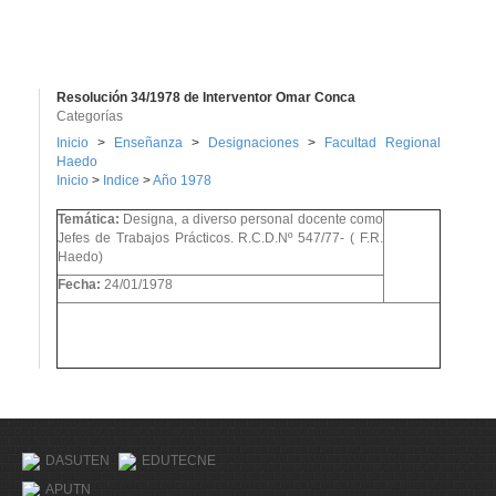
Resolución 34/1978 de Interventor Omar Conca
Categorías
Inicio
>
Enseñanza
>
Designaciones
>
Facultad Regional
Haedo
Inicio
>
Indice
>
Año 1978
Temática:
Designa, a diverso personal docente como
Jefes de Trabajos Prácticos. R.C.D.Nº 547/77- ( F.R.
Haedo)
Fecha:
24/01/1978
DASUTEN
EDUTECNE
APUTN