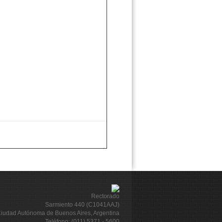
Rectorado
Sarmiento 440 (C1041AAJ)
iudad Autónoma de Buenos Aires, Argentina
Teléfono: (011) 5371 - 5600