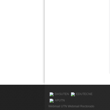
DASUTEN
EDUTECNE
APUTN
Webmail UTN
Webmail Rectorado