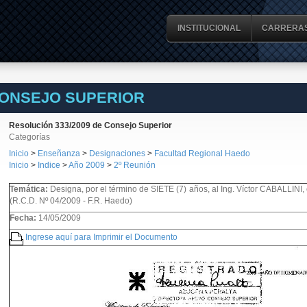
INSTITUCIONAL
CARRERA
CONSEJO SUPERIOR
Resolución 333/2009 de Consejo Superior
Categorías
Inicio
>
Enseñanza
>
Designaciones
>
Facultad Regional Haedo
Inicio
>
Indice
>
Año 2009
>
2º Reunión
Temática:
Designa, por el término de SIETE (7) años, al Ing. Víctor CABALLINI, 
(R.C.D. Nº 04/2009 - F.R. Haedo)
Fecha:
14/05/2009
Ingrese aquí para Imprimir el Documento