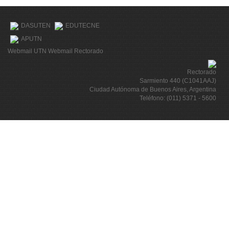
DASUTEN
EDUTECNE
APUTN
Webmail UTN
Webmail Rectorado
Rectorado
Sarmiento 440 (C1041AAJ)
Ciudad Autónoma de Buenos Aires, Argentina
Teléfono: (011) 5371 - 5600