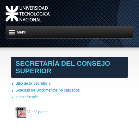
Menu
SECRETARÍA DEL CONSEJO
SUPERIOR
Sitio de la Secretaría
Solicitud de Documentos no cargados
Iniciar Sesión
Ver 1ª parte