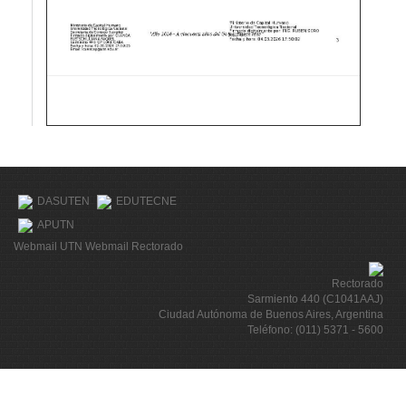
DASUTEN
EDUTECNE
APUTN
Webmail UTN
Webmail Rectorado
Rectorado
Sarmiento 440 (C1041AAJ)
Ciudad Autónoma de Buenos Aires, Argentina
Teléfono: (011) 5371 - 5600