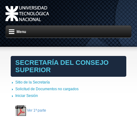
Menu
SECRETARÍA DEL CONSEJO
SUPERIOR
Sitio de la Secretaría
Solicitud de Documentos no cargados
Iniciar Sesión
Ver 1ª parte