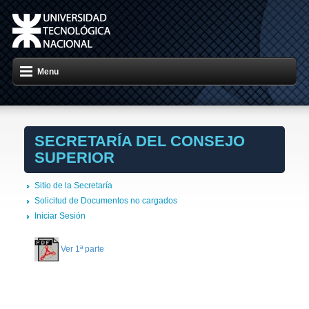
Menu
SECRETARÍA DEL CONSEJO
SUPERIOR
Sitio de la Secretaría
Solicitud de Documentos no cargados
Iniciar Sesión
Ver 1ª parte