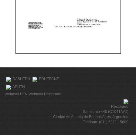
DASUTEN
EDUTECNE
APUTN
Webmail UTN
Webmail Rectorado
Rectorado
Sarmiento 440 (C1041AAJ)
Ciudad Autónoma de Buenos Aires, Argentina
Teléfono: (011) 5371 - 5600