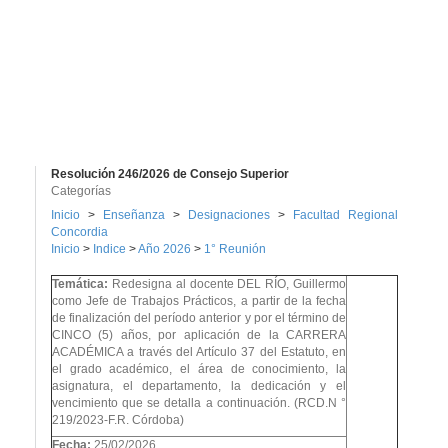
Resolución 246/2026 de Consejo Superior
Categorías
Inicio
>
Enseñanza
>
Designaciones
>
Facultad Regional
Concordia
Inicio
>
Indice
>
Año 2026
>
1° Reunión
Temática:
Redesigna al docente DEL RÍO, Guillermo
como Jefe de Trabajos Prácticos, a partir de la fecha
de finalización del período anterior y por el término de
CINCO (5) años, por aplicación de la CARRERA
ACADÉMICA a través del Artículo 37 del Estatuto, en
el grado académico, el área de conocimiento, la
asignatura, el departamento, la dedicación y el
vencimiento que se detalla a continuación. (RCD.N °
219/2023-F.R. Córdoba)
Fecha:
25/02/2026