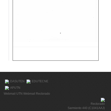
DASUTEN
EDUTECNE
APUTN
Webmail UTN
Webmail Rectorado
Rectorado
Sarmiento 440 (C1041AAJ)