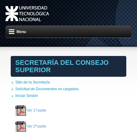
Menu
SECRETARÍA DEL CONSEJO
SUPERIOR
Sitio de la Secretaría
Solicitud de Documentos no cargados
Iniciar Sesión
Ver 1ª parte
Ver 2ª parte