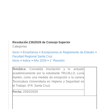
Resolución 236/2026 de Consejo Superior
Categorías
Inicio
>
Enseñanza
>
Excepciones al Reglamento de Estudio
>
Facultad Regional Santa Cruz
Inicio
>
Indice
>
Año 2026
>
1° Reunión
Temática:
Convalida inscripción y lo actuado
académicamente por la estudiante TRUJILLO, Lucía
Ayelén, como una medida de excepción a la carrera
Tecnicatura Universitaria en Higiene y Seguridad en
el Trabajo. (F.R. Santa Cruz)
Fecha:
25/02/2026