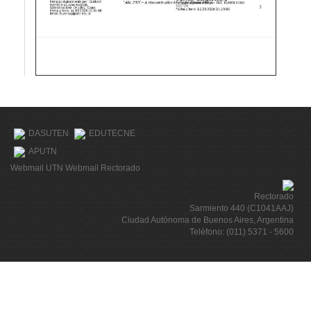
DASUTEN
EDUTECNE
APUTN
Webmail UTN
Webmail Rectorado
Rectorado
Sarmiento 440 (C1041AAJ)
Ciudad Autónoma de Buenos Aires, Argentina
Teléfono: (011) 5371 - 5600