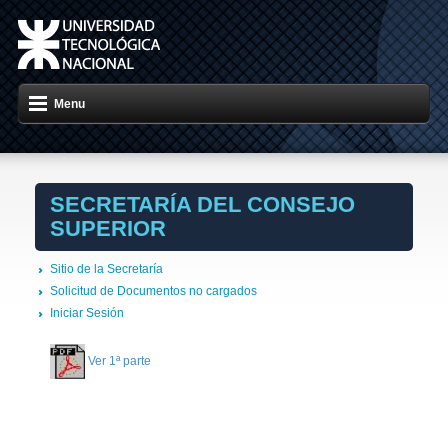
Menu
SECRETARÍA DEL CONSEJO
SUPERIOR
Sitio de la Secretaría
Solicitud de Documentos no cargados
Iniciar Sesión
Ver 1ª parte