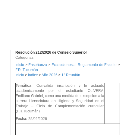
Resolución 212/2026 de Consejo Superior
Categorías
Inicio
>
Enseñanza
>
Excepciones al Reglamento de Estudio
>
F.R. Tucumán
Inicio
>
Indice
>
Año 2026
>
1° Reunión
Temática:
Convalida inscripción y lo actuado
académicamente por el estudiante OLIVERA,
Emiliano Gabriel, como una medida de excepción a la
carrera Licenciatura en Higiene y Seguridad en el
Trabajo – Ciclo de Complementación curricular.
(F.R.Tucumán)
Fecha:
25/02/2026