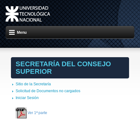
Menu
SECRETARÍA DEL CONSEJO
SUPERIOR
Sitio de la Secretaría
Solicitud de Documentos no cargados
Iniciar Sesión
Ver 1ª parte