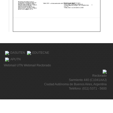
DASUTEN
EDUTECNE
APUTN
Webmail UTN
Webmail Rectorado
Rectorado
Sarmiento 440 (C1041AAJ)
Ciudad Autónoma de Buenos Aires, Argentina
Teléfono: (011) 5371 - 5600