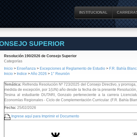
INSTITUCIONAL
CARRERA
CONSEJO SUPERIOR
Resolución 190/2026 de Consejo Superior
Categorías
Inicio
>
Enseñanza
>
Excepciones al Reglamento de Estudio
>
F.R. Bahía Blanc
Inicio
>
Indice
>
Año 2026
>
1° Reunión
Temática:
Refrenda Resolución Nº 723/2025 del Consejo Directivo, y prorroga,
medida de excepción, por 1(UN) año desde la fecha de la presente Resolución, 
Tesina al estudiante DUTARI, Gonzalo perteneciente a la carrera Licenciat
Economías Regionales - Ciclo de Complementación Curricular. (F.R. Bahía Bla
Fecha:
25/02/2026
Ingrese aquí para Imprimir el Documento