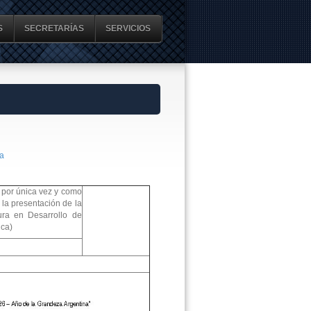
S
SECRETARÍAS
SERVICIOS
a
 por única vez y como
la presentación de la
ura en Desarrollo de
nca)