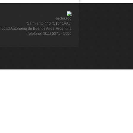
Rectorado
Sarmiento 440 (C1041AAJ)
iudad Autónoma de Buenos Aires, Argentina
Teléfono: (011) 5371 - 5600