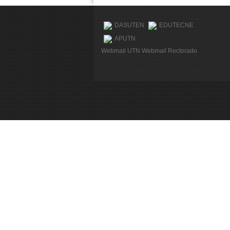
DASUTEN
EDUTECNE
APUTN
Webmail UTN
Webmail Rectorado