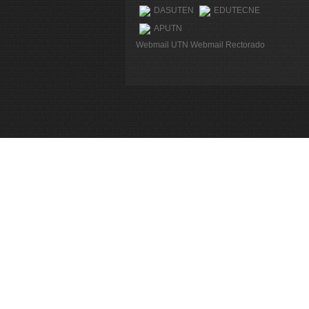
DASUTEN
EDUTECNE
APUTN
Webmail UTN
Webmail Rectorado