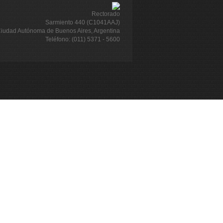
Rectorado
Sarmiento 440 (C1041AAJ)
iudad Autónoma de Buenos Aires, Argentina
Teléfono: (011) 5371 - 5600