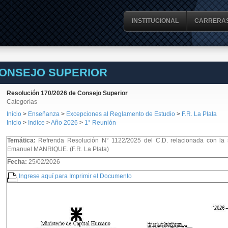
INSTITUCIONAL
CARRERA
CONSEJO SUPERIOR
Resolución 170/2026 de Consejo Superior
Categorías
Inicio
>
Enseñanza
>
Excepciones al Reglamento de Estudio
>
F.R. La Plata
Inicio
>
Indice
>
Año 2026
>
1° Reunión
Temática:
Refrenda Resolución N° 1122/2025 del C.D. relacionada con la 
Emanuel MANRIQUE. (F.R. La Plata)
Fecha:
25/02/2026
Ingrese aquí para Imprimir el Documento