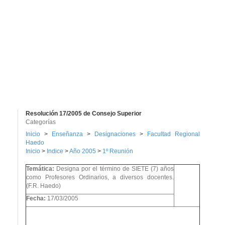
Resolución 17/2005 de Consejo Superior
Categorías
Inicio
>
Enseñanza
>
Designaciones
>
Facultad Regional
Haedo
Inicio
>
Indice
>
Año 2005
>
1º Reunión
Temática:
Designa por el término de SIETE (7) años
como Profesores Ordinarios, a diversos docentes.
(F.R. Haedo)
Fecha:
17/03/2005