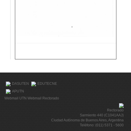
DASUTEN
EDUTECNE
APUTN
Webmail UTN
Webmail Rectorado
Rectorado
Sarmiento 440 (C1041AAJ)
Ciudad Autónoma de Buenos Aires, Argentina
Teléfono: (011) 5371 - 5600