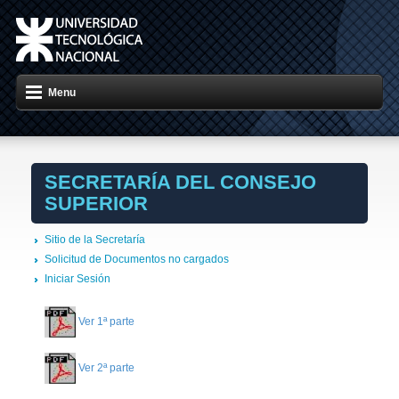
Menu
SECRETARÍA DEL CONSEJO
SUPERIOR
Sitio de la Secretaría
Solicitud de Documentos no cargados
Iniciar Sesión
Ver 1ª parte
Ver 2ª parte