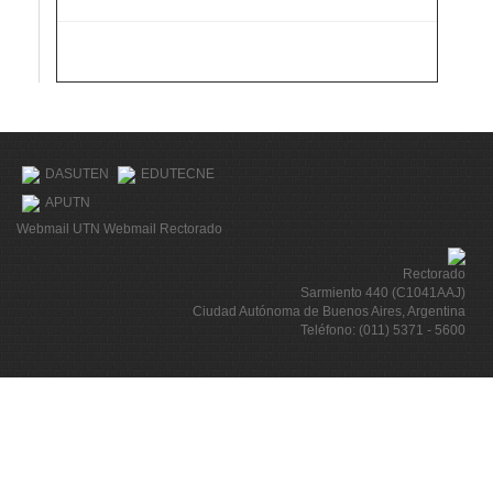
DASUTEN
EDUTECNE
APUTN
Webmail UTN
Webmail Rectorado
Rectorado
Sarmiento 440 (C1041AAJ)
Ciudad Autónoma de Buenos Aires, Argentina
Teléfono: (011) 5371 - 5600