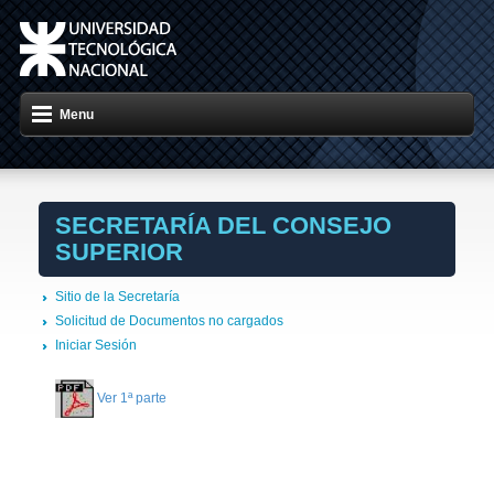
Menu
SECRETARÍA DEL CONSEJO
SUPERIOR
Sitio de la Secretaría
Solicitud de Documentos no cargados
Iniciar Sesión
Ver 1ª parte