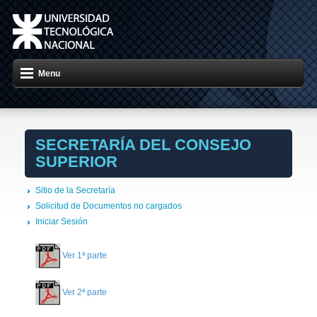
Menu
SECRETARÍA DEL CONSEJO
SUPERIOR
Sitio de la Secretaría
Solicitud de Documentos no cargados
Iniciar Sesión
Ver 1ª parte
Ver 2ª parte