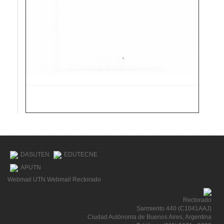
DASUTEN
EDUTECNE
APUTN
Webmail UTN
Webmail Rectorado
Rectorado
Sarmiento 440 (C1041AAJ)
Ciudad Autónoma de Buenos Aires, Argentina