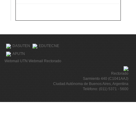
DASUTEN
EDUTECNE
APUTN
Webmail UTN
Webmail Rectorado
Rectorado
Sarmiento 440 (C1041AAJ)
Ciudad Autónoma de Buenos Aires, Argentina
Teléfono: (011) 5371 - 5600