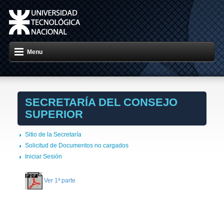
Menu
SECRETARÍA DEL CONSEJO
SUPERIOR
Sitio de la Secretaría
Solicitud de Documentos no cargados
Iniciar Sesión
Ver 1ª parte