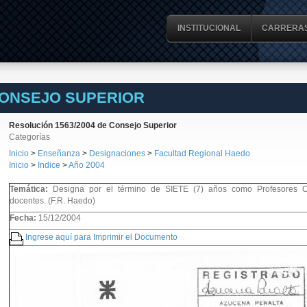
INSTITUCIONAL
CARRERA
CONSEJO SUPERIOR
Resolución 1563/2004 de Consejo Superior
Categorías
Inicio
>
Enseñanza
>
Designaciones
>
Facultad Regional Haedo
Inicio
>
Indice
>
Año 2004
Temática:
Designa por el término de SIETE (7) años como Profesores Or
docentes. (F.R. Haedo)
Fecha:
15/12/2004
Ingrese aquí para Imprimir el Documento