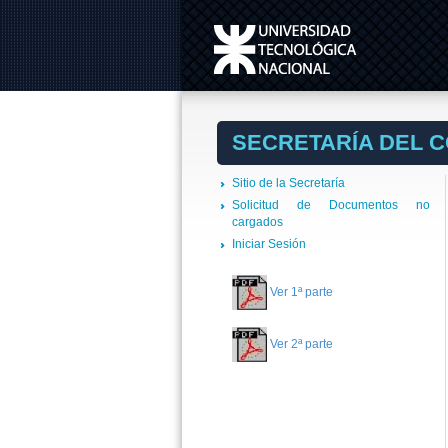
SECRETARÍA DEL 
Sitio de la Secretaría
Solicitud de Documentos no
cargados
Iniciar Sesión
Ver 1ª parte
Ver 2ª parte