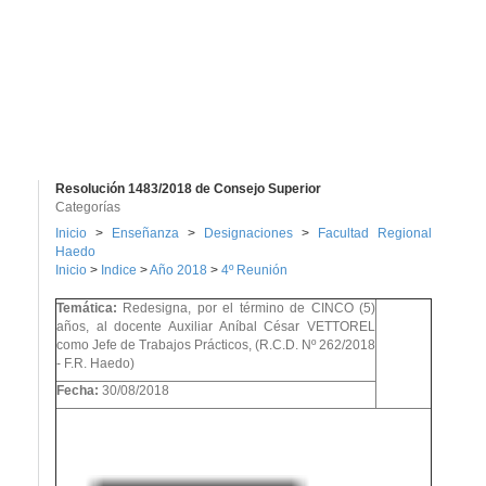
Resolución 1483/2018 de Consejo Superior
Categorías
Inicio
>
Enseñanza
>
Designaciones
>
Facultad Regional
Haedo
Inicio
>
Indice
>
Año 2018
>
4º Reunión
Temática:
Redesigna, por el término de CINCO (5)
años, al docente Auxiliar Aníbal César VETTOREL
como Jefe de Trabajos Prácticos, (R.C.D. Nº 262/2018
- F.R. Haedo)
Fecha:
30/08/2018