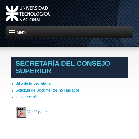
Menu
SECRETARÍA DEL CONSEJO
SUPERIOR
Sitio de la Secretaría
Solicitud de Documentos no cargados
Iniciar Sesión
Ver 1ª parte