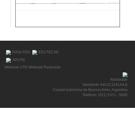
DASUTEN
EDUTECNE
APUTN
Webmail UTN
Webmail Rectorado
Rectorado
Sarmiento 440 (C1041AAJ)
Ciudad Autónoma de Buenos Aires, Argentina
Teléfono: (011) 5371 - 5600