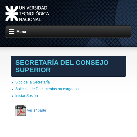
Menu
SECRETARÍA DEL CONSEJO
SUPERIOR
Sitio de la Secretaría
Solicitud de Documentos no cargados
Iniciar Sesión
Ver 1ª parte