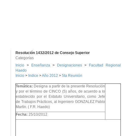
Resolución 1432/2012 de Consejo Superior
Categorías
Inicio
>
Enseñanza
>
Designaciones
>
Facultad Regional
Haedo
Inicio
>
Indice
>
Año 2012
>
5ta Reunión
Temática:
Designa a partir de la presente Resolución
y por el término de CINCO (5) años, de acuerdo a lo
establecido por el Estatuto Universitario, como Jefe
de Trabajos Prácticos, al Ingeniero GONZALEZ Pablo
Martín. ( F.R. Haedo)
Fecha:
25/10/2012