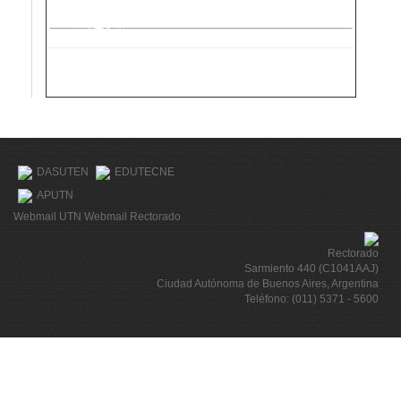
DASUTEN
EDUTECNE
APUTN
Webmail UTN
Webmail Rectorado
Rectorado
Sarmiento 440 (C1041AAJ)
Ciudad Autónoma de Buenos Aires, Argentina
Teléfono: (011) 5371 - 5600