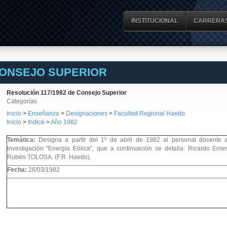
INSTITUCIONAL
CARRERA
CONSEJO SUPERIOR
Resolución 117/1982 de Consejo Superior
Categorías
Inicio
>
Enseñanza
>
Designaciones
>
Facultad Regional Haedo
Inicio
>
Indice
>
Año 1982
Temática:
Designa a partir del 1º de abril de 1982 al personal docente 
investigación "Energía Eólica", que a continuación se detalla: Ricardo Er
Rubén TOLOSA. (F.R. Haedo).
Fecha:
26/03/1982